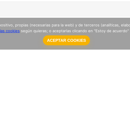
tivo, propias (necesarias para la web) y de terceros (analíticas, elabor
 las cookies
según quieras; o aceptarlas clicando en "Estoy de acuerdo"
ACEPTAR COOKIES