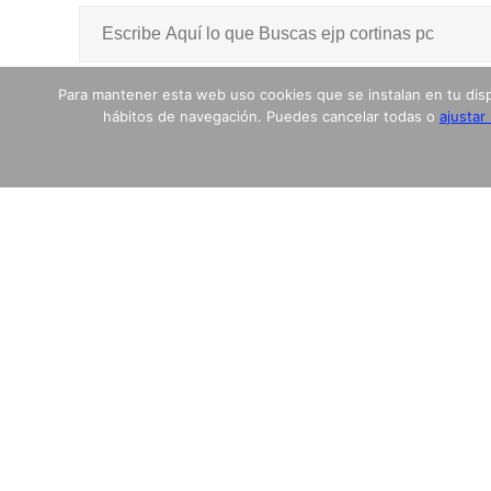
Para mantener esta web uso cookies que se instalan en tu disposi
hábitos de navegación. Puedes cancelar todas o
ajustar
Aviso LEGAL
Política de Privacidad
Política de cookies
Más información sobre las cookies
© 2017 - 2018 coconuxshop.com