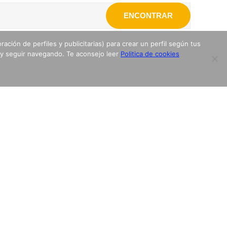
ENCONTRAR
ación de perfiles y publicitarias) para crear un perfil según tus
 y seguir navegando. Te aconsejo leer
Politica de cookies
¡Sígueme! Y Entérate en canal de Telegram ⬇️