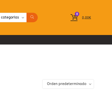
0
 categorías
0,00
€
Orden predeterminado