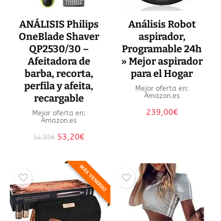
ANÁLISIS Philips
Análisis Robot
OneBlade Shaver
aspirador,
QP2530/30 –
Programable 24h
Afeitadora de
» Mejor aspirador
barba, recorta,
para el Hogar
perfila y afeita,
Mejor oferta en:
Amazon.es
recargable
239,00
€
Mejor oferta en:
Amazon.es
El
El
53,20
€
54,99
€
precio
precio
original
actual
era:
es:
MÁS VENDIDO
54,99€.
53,20€.