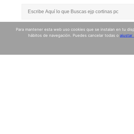
Para mantener esta web uso cookies que se instalan en tu disposi
hábitos de navegación. Puedes cancelar todas o
ajustar
Aviso LEGAL
Política de Privacidad
Política de cookies
Más información sobre las cookies
© 2017 - 2018 coconuxshop.com