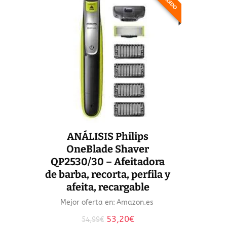
ANÁLISIS Philips
OneBlade Shaver
QP2530/30 – Afeitadora
de barba, recorta, perfila y
afeita, recargable
Mejor oferta en:
Amazon.es
El
El
53,20
€
54,99
€