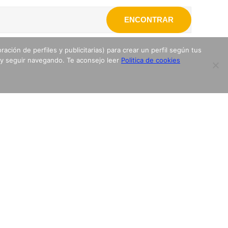
ENCONTRAR
ación de perfiles y publicitarias) para crear un perfil según tus
 y seguir navegando. Te aconsejo leer
Politica de cookies
¡Sígueme! Y Entérate en canal de Telegram ⬇️