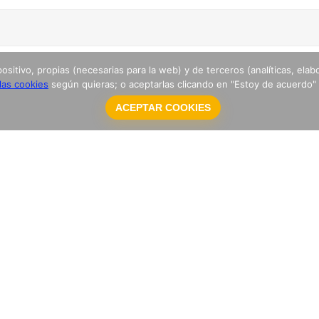
tivo, propias (necesarias para la web) y de terceros (analíticas, elabor
 las cookies
según quieras; o aceptarlas clicando en "Estoy de acuerdo"
ACEPTAR COOKIES