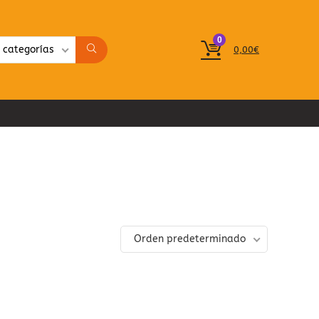
0
 categorías
0,00
€
Orden predeterminado