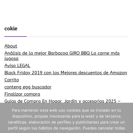
cokie
About
Análisis de la mejor Barbacoa GIRO BBQ La carne más
jugosa
Aviso LEGAL
Black Friday 2019 con los Mejores descuentos de Amazon
Carrito
conteng egg buscador
Finalizar compra
Guías de Compra En Hogar, Jardín y accesorios 2025 –
2026
Para mantener esta web uso cookies que se instalan en tu
Más información sobre las cookies
dispositivo, propias (necesarias para la web) y de terceros
Más información sobre las cookies
(analíticas, elaboración de perfiles y publicitarias) para crear un
Mi cuenta
perfil según tus hábitos de navegación. Puedes cancelar todas