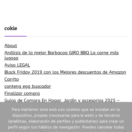
cokie
About
Análisis de la mejor Barbacoa GIRO BBQ La carne más
jugosa
Aviso LEGAL
Black Friday 2019 con los Mejores descuentos de Amazon
Carrito
conteng egg buscador
Finalizar compra
Guías de Compra En Hogar, Jardín y accesorios 2025 –
2026
Para mantener esta web uso cookies que se instalan en tu
Más información sobre las cookies
dispositivo, propias (necesarias para la web) y de terceros
Más información sobre las cookies
(analíticas, elaboración de perfiles y publicitarias) para crear un
Mi cuenta
perfil según tus hábitos de navegación. Puedes cancelar todas