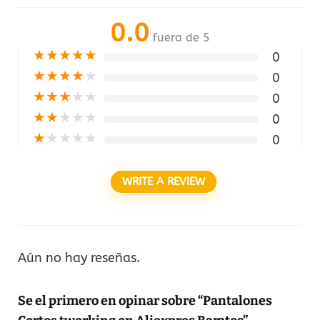
0.0
fuera de 5
★
★
★
★
★
0
★
★
★
★
★
0
★
★
★
★
★
0
★
★
★
★
★
0
★
★
★
★
★
0
WRITE A REVIEW
Aún no hay reseñas.
Se el primero en opinar sobre “Pantalones