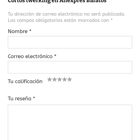
Cortos twerking en Aliexpres Baratos”
Tu dirección de correo electrónico no será publicada.
Los campos obligatorios están marcados con
*
Nombre
*
Correo electrónico
*
Tu calificación
1
2
3 de
4 de 5
5 de 5
d
de
5
estrella
estrellas
Tu reseña
*
e
5
estrel
s
5
estr
las
e
ell
st
as