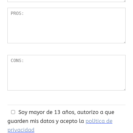
re
ll
a
s
Soy mayor de 13 años, autorizo a que
guarden mis datos y acepto la
política de
privacidad