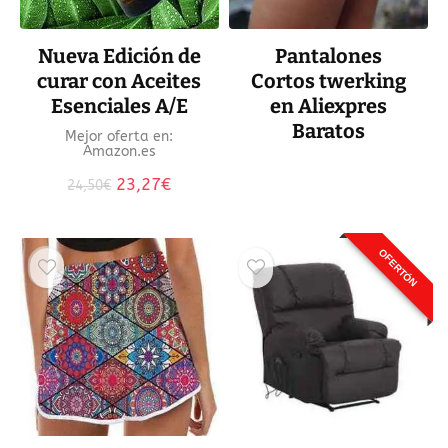
Nueva Edición de
Pantalones
curar con Aceites
Cortos twerking
Esenciales A/E
en Aliexpres
Baratos
Mejor oferta en:
Amazon.es
El
El
23,27
€
24,50
€
precio
precio
original
actual
era:
es:
OFERTÓN
24,50€.
23,27€.