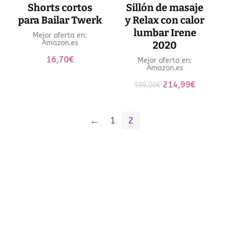
Shorts cortos
Sillón de masaje
para Bailar Twerk
y Relax con calor
lumbar Irene
Mejor oferta en:
Amazon.es
2020
16,70
€
Mejor oferta en:
Amazon.es
El
El
214,99
€
599,00
€
precio
precio
original
actual
era:
es:
←
1
2
599,00€.
214,99